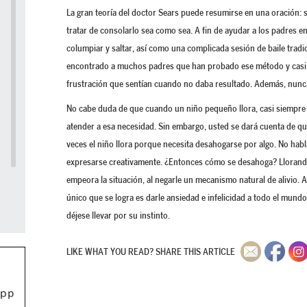
La gran teoría del doctor Sears puede resumirse en una oración: si
tratar de consolarlo sea como sea. A fin de ayudar a los padres e
columpiar y saltar, así como una complicada sesión de baile trad
encontrado a muchos padres que han probado ese método y casi se 
frustración que sentían cuando no daba resultado. Además, nunca v
No cabe duda de que cuando un niño pequeño llora, casi siempre 
atender a esa necesidad. Sin embargo, usted se dará cuenta de qu
veces el niño llora porque necesita desahogarse por algo. No habl
expresarse creativamente. ¿Entonces cómo se desahoga? Llorando 
empeora la situación, al negarle un mecanismo natural de alivio. A 
único que se logra es darle ansiedad e infelicidad a todo el mundo
déjese llevar por su instinto.
LIKE WHAT YOU READ? SHARE THIS ARTICLE