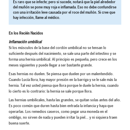
Es raro que se infecte; pero si sucede, notará que la piel alrededor
del muñón se pone muy roja e inflamada. Eso no debe confundirse
con una irritación leve causada por el roce del muñón. Si cree que
hay infección, llame al médico.
En los Recién Nacidos
Inflamación umbilical
Si los músculos de la base del cordón umbilical no se tensan lo
suficiente después del nacimiento, se sale una parte del intestino y se
forma una hernia umbilical. Al principio es pequeña, pero crece en los
meses siguientes y puede llegar a ser bastante grande.
Esas hernias no duelen. Se piensa que duelen por un malentendido.
Cuando Lucía llora, hay mayor presión en la barriga y se le sale más la
hernia. Tal vez usted piensa que llora porque le duele la hernia, cuando
lo cierto es lo contrario: la hernia se sale porque llora.
Las hernias umbilicales, hasta las grandes, se quitan solas antes del año.
Es poco común que duren hasta bien entrada la infancia y haya que
operarlas. Los remedios caseros, como pegar una moneda en el
ombligo, no sirven de nada y pueden irritar la piel… y ni siquiera traen
buena suerte.