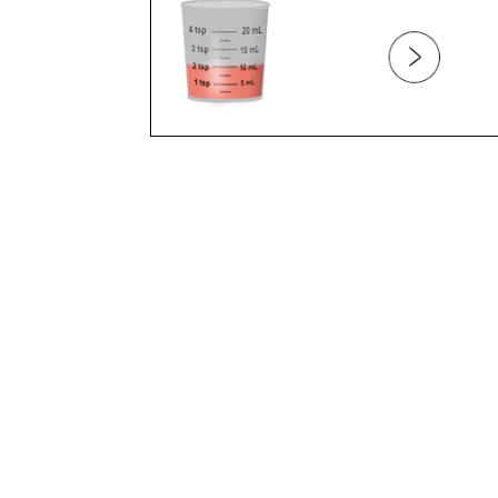
ASFIXIA
ASIENTO DE SEGURIDAD PARA EL AUTO
ASMA
ASPIRADOR NASAL
ASTILLAS
ATENCION DE LAS ENFERMEDADES
BAÑOS DE ESPUMA
BARBILLA
BERRINCHES
BIBERÓN
BOCA ABAJO
BOLSAS DE HIELO
BOTIQUÍN
BRONQUIOLITIS
BRONQUITIS
BUCHES