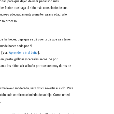
sionan para que dejen de usar pañal son más
uier factor que haga al niño más consciente de sus
o vicioso adecuadamente a una temprana edad, a lo
roso proceso.
 las heces, deje que se dé cuenta de que va a tener
puede hacer nada por él.
o [Ver:
Aprender a ir al baño
].
an, pasta, galletas y cereales secos. Sé por
dan a los niños a ir al baño porque son muy duras de
a leve o moderada, será difícil revertir el ciclo. Para
ción solo confirma el miedo de su hijo. Como usted
.