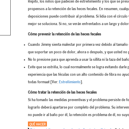
Repito, los niños que padecen de estreñimiento y los que se pre
propensos a la retención de las heces fecales. En resumen, cualq
deposiciones puede contribuir al problema. Si lidia con el círcul
mejor se soluciona. Si no, se verán enfrentados a un largo y dolo
Cómo prevenir la retención de las heces fecales
Cuando Jimmy sienta malestar por primera vez debido al tamaño de
que soportar un poco de dolor, ahora o después, y que usted no 
No lo presione para que aprenda a usar la sillita ni la taza del bañ
Evite que se estriña, lo cual normalmente se logra evitando darle p
experiencia que las féculas con un alto contenido de fibra no ayu
todas formaat [Ver:
Estreñimiento
].
Cómo tratar la retención de las heces fecales
Si ha tomado las medidas preventivas y el problema persiste de form
lograrlo deberá apartarse por completo del problema. Su interven
no puede ir al baño por él, la retención es problema de él, no suyo
QUÉ HACER