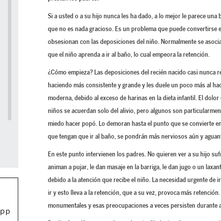
Si a usted o a su hijo nunca les ha dado, a lo mejor le parece una
que no es nada gracioso. Es un problema que puede convertirse 
obsesionan con las deposiciones del niño. Normalmente se asocia
que el niño aprenda a ir al baño, lo cual empeora la retención.
¿Cómo empieza? Las deposiciones del recién nacido casi nunca re
haciendo más consistente y grande y les duele un poco más al hac
moderna, debido al exceso de harinas en la dieta infantil. El dolor 
niños se acuerdan solo del alivio, pero algunos son particularmen
miedo hacer popó. Lo demoran hasta el punto que se convierte en
que tengan que ir al baño, se pondrán más nerviosos aún y aguant
En este punto intervienen los padres. No quieren ver a su hijo su
animan a pujar, le dan masaje en la barriga, le dan jugo o un laxa
debido a la atención que recibe el niño. La necesidad urgente de 
ir y esto lleva a la retención, que a su vez, provoca más retención
monumentales y esas preocupaciones a veces persisten durante añ