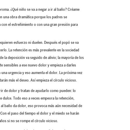
 broma. ¿Qué niño se va a negar a ir al baño? Créame
en una obra dramática porque los padres se
 con el estreñimiento o con una gran presión para
quieren esfuerzo ni duelen. Después el popó se va
erlo. La retención es más prevalente en la sociedad
de la deposición va seguido de alivio; la mayoría de los
te sensibles a ese nuevo dolor y empieza a darles
 una urgencia y eso aumenta el dolor. La próxima vez
arán más el deseo. Así empieza el círculo vicioso.
frir de dolor y tratan de ayudarlo como pueden: lo
nte dulce. Todo eso a veces empeora la retención,
ir al baño da dolor, eso provoca más aún necesidad de
. Con el paso del tiempo el dolor y el miedo se harán
os si no se rompe el círculo vicioso.