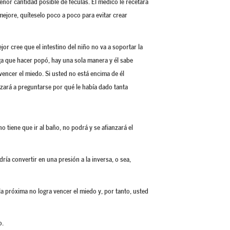
enor cantidad posible de féculas. El médico le recetará
ejore, quíteselo poco a poco para evitar crear
ejor cree que el intestino del niño no va a soportar la
a que hacer popó, hay una sola manera y él sabe
 vencer el miedo. Si usted no está encima de él
zará a preguntarse por qué le había dado tanta
no tiene que ir al baño, no podrá y se afianzará el
ría convertir en una presión a la inversa, o sea,
la próxima no logra vencer el miedo y, por tanto, usted
o.