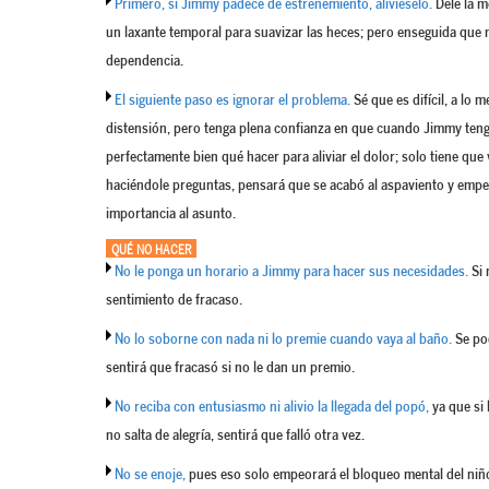
Primero, si Jimmy padece de estreñemiento, alívieselo.
Dele la m
un laxante temporal para suavizar las heces; pero enseguida que m
dependencia.
El siguiente paso es ignorar el problema.
Sé que es difícil, a lo m
distensión, pero tenga plena confianza en que cuando Jimmy teng
perfectamente bien qué hacer para aliviar el dolor; solo tiene que
haciéndole preguntas, pensará que se acabó al aspaviento y empe
importancia al asunto.
QUÉ NO HACER
No le ponga un horario a Jimmy para hacer sus necesidades.
Si 
sentimiento de fracaso.
No lo soborne con nada ni lo premie cuando vaya al baño.
Se pod
sentirá que fracasó si no le dan un premio.
No reciba con entusiasmo ni alivio la llegada del popó,
ya que si 
no salta de alegría, sentirá que falló otra vez.
No se enoje,
pues eso solo empeorará el bloqueo mental del niñ