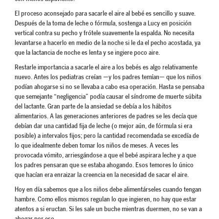
El proceso aconsejado para sacarle el aire al bebé es sencillo y suave.
Después de la toma de leche o fórmula, sostenga a Lucy en posición
vertical contra su pecho y frótele suavemente la espalda. No necesita
levantarse a hacerlo en medio de la noche si le da el pecho acostada, ya
que la lactancia de noche es lenta y se ingiere poco aire.
Restarle importancia a sacarle el aire a los bebés es algo relativamente
nuevo. Antes los pediatras creían —y los padres temían— que los niños
podían ahogarse si no se llevaba a cabo esa operación. Hasta se pensaba
que semejante “negligencia” podía causar el síndrome de muerte súbita
del lactante. Gran parte de la ansiedad se debía a los hábitos
alimentarios. A las generaciones anteriores de padres se les decía que
debían dar una cantidad fija de leche (o mejor aún, de fórmula si era
posible) a intervalos fijos; pero la cantidad recomendada se excedía de
lo que idealmente deben tomar los niños de meses. A veces les
provocada vómito, arriesgándose a que el bebé aspirara leche y a que
los padres pensaran que se estaba ahogando. Esos temores lo único
que hacían era enraizar la creencia en la necesidad de sacar el aire.
Hoy en día sabemos que a los niños debe alimentárseles cuando tengan
hambre. Como ellos mismos regulan lo que ingieren, no hay que estar
atentos a si eructan. Si les sale un buche mientras duermen, no se van a