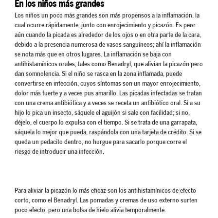
En los niños más grandes
Los niños un poco más grandes son más propensos a la inflamación, la
cual ocurre rápidamente, junto con enrojecimiento y picazón. Es peor
aún cuando la picada es alrededor de los ojos o en otra parte de la cara,
debido a la presencia numerosa de vasos sanguíneos; ahí la inflamación
se nota más que en otros lugares. La inflamación se baja con
antihistamínicos orales, tales como Benadryl, que alivian la picazón pero
dan somnolencia. Si el niño se rasca en la zona inflamada, puede
convertirse en infección, cuyos síntomas son un mayor enrojecimiento,
dolor más fuerte y a veces pus amarillo. Las picadas infectadas se tratan
con una crema antibiótica y a veces se receta un antibiótico oral. Si a su
hijo lo pica un insecto, sáquele el aguijón si sale con facilidad; si no,
déjelo, el cuerpo lo expulsa con el tiempo. Si se trata de una garrapata,
sáquela lo mejor que pueda, raspándola con una tarjeta de crédito. Si se
queda un pedacito dentro, no hurgue para sacarlo porque corre el
riesgo de introducir una infección.
Para aliviar la picazón lo más eficaz son los antihistamínicos de efecto
corto, como el Benadryl. Las pomadas y cremas de uso externo surten
poco efecto, pero una bolsa de hielo alivia temporalmente.