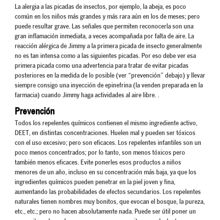
La alergia a las picadas de insectos, por ejemplo, la abeja, es poco
común en los niños más grandes y más rara aún en los de meses; pero
puede resultar grave. Las señales que permiten reconocerla son una
gran inflamación inmediata, a veces acompañada por falta de aire. La
reacción alérgica de Jimmy a la primera picada de insecto generalmente
no es tan intensa como a las siguientes picadas. Por eso debe ver esa
primera picada como una advertencia para tratar de evitar picadas
posteriores en la medida de lo posible (ver “prevención” debajo) y llevar
siempre consigo una inyección de epinefrina (la venden preparada en la
farmacia) cuando Jimmy haga actividades al aire libre. .
Prevención
Todos los repelentes químicos contienen el mismo ingrediente activo,
DEET, en distintas concentraciones. Huelen mal y pueden ser tóxicos
con el uso excesivo; pero son eficaces. Los repelentes infantiles son un
poco menos concentrados; por lo tanto, son menos tóxicos pero
también menos eficaces. Evite ponerles esos productos a niños
menores de un año, incluso en su concentración más baja, ya que los
ingredientes químicos pueden penetrar en la piel joven y fina,
aumentando las probabilidades de efectos secundarios. Los repelentes
naturales tienen nombres muy bonitos, que evocan el bosque, la pureza,
etc., etc.; pero no hacen absolutamente nada. Puede ser útil poner un