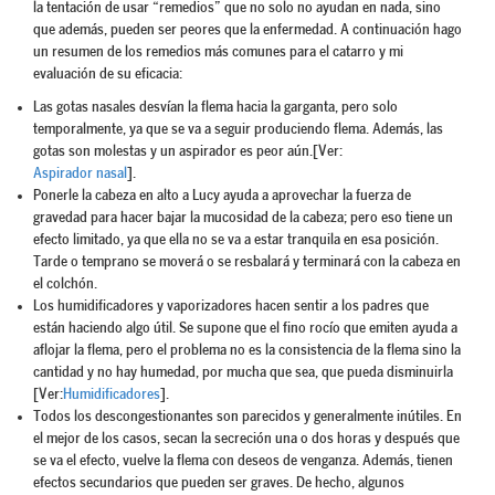
la tentación de usar “remedios” que no solo no ayudan en nada, sino
que además, pueden ser peores que la enfermedad. A continuación hago
un resumen de los remedios más comunes para el catarro y mi
evaluación de su eficacia:
Las gotas nasales desvían la flema hacia la garganta, pero solo
temporalmente, ya que se va a seguir produciendo flema. Además, las
gotas son molestas y un aspirador es peor aún.[Ver:
Aspirador nasal
].
Ponerle la cabeza en alto a Lucy ayuda a aprovechar la fuerza de
gravedad para hacer bajar la mucosidad de la cabeza; pero eso tiene un
efecto limitado, ya que ella no se va a estar tranquila en esa posición.
Tarde o temprano se moverá o se resbalará y terminará con la cabeza en
el colchón.
Los humidificadores y vaporizadores hacen sentir a los padres que
están haciendo algo útil. Se supone que el fino rocío que emiten ayuda a
aflojar la flema, pero el problema no es la consistencia de la flema sino la
cantidad y no hay humedad, por mucha que sea, que pueda disminuirla
[Ver:
Humidificadores
].
Todos los descongestionantes son parecidos y generalmente inútiles. En
el mejor de los casos, secan la secreción una o dos horas y después que
se va el efecto, vuelve la flema con deseos de venganza. Además, tienen
efectos secundarios que pueden ser graves. De hecho, algunos