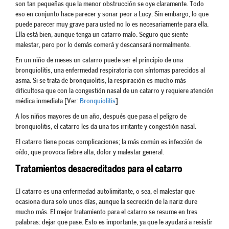
son tan pequeñas que la menor obstrucción se oye claramente. Todo
eso en conjunto hace parecer y sonar peor a Lucy. Sin embargo, lo que
puede parecer muy grave para usted no lo es necesariamente para ella.
Ella está bien, aunque tenga un catarro malo. Seguro que siente
malestar, pero por lo demás comerá y descansará normalmente.
En un niño de meses un catarro puede ser el principio de una
bronquiolitis, una enfermedad respiratoria con síntomas parecidos al
asma. Si se trata de bronquiolitis, la respiración es mucho más
dificultosa que con la congestión nasal de un catarro y requiere atención
médica inmediata [Ver:
Bronquiolitis
].
A los niños mayores de un año, después que pasa el peligro de
bronquiolitis, el catarro les da una tos irritante y congestión nasal.
El catarro tiene pocas complicaciones; la más común es infección de
oído, que provoca fiebre alta, dolor y malestar general.
Tratamientos desacreditados para el catarro
El catarro es una enfermedad autolimitante, o sea, el malestar que
ocasiona dura solo unos días, aunque la secreción de la nariz dure
mucho más. El mejor tratamiento para el catarro se resume en tres
palabras: dejar que pase. Esto es importante, ya que le ayudará a resistir