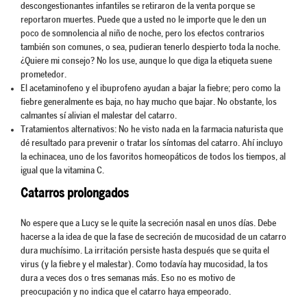
descongestionantes infantiles se retiraron de la venta porque se
reportaron muertes. Puede que a usted no le importe que le den un
poco de somnolencia al niño de noche, pero los efectos contrarios
también son comunes, o sea, pudieran tenerlo despierto toda la noche.
¿Quiere mi consejo? No los use, aunque lo que diga la etiqueta suene
prometedor.
El acetaminofeno y el ibuprofeno ayudan a bajar la fiebre; pero como la
fiebre generalmente es baja, no hay mucho que bajar. No obstante, los
calmantes sí alivian el malestar del catarro.
Tratamientos alternativos: No he visto nada en la farmacia naturista que
dé resultado para prevenir o tratar los síntomas del catarro. Ahí incluyo
la echinacea, uno de los favoritos homeopáticos de todos los tiempos, al
igual que la vitamina C.
Catarros prolongados
No espere que a Lucy se le quite la secreción nasal en unos días. Debe
hacerse a la idea de que la fase de secreción de mucosidad de un catarro
dura muchísimo. La irritación persiste hasta después que se quita el
virus (y la fiebre y el malestar). Como todavía hay mucosidad, la tos
dura a veces dos o tres semanas más. Eso no es motivo de
preocupación y no indica que el catarro haya empeorado.