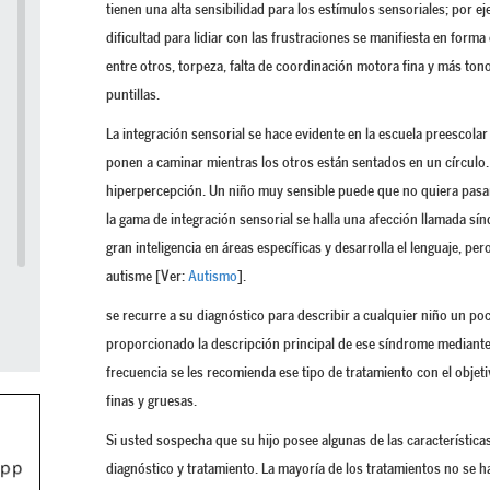
tienen una alta sensibilidad para los estímulos sensoriales; por e
dificultad para lidiar con las frustraciones se manifiesta en form
entre otros, torpeza, falta de coordinación motora fina y más to
puntillas.
La integración sensorial se hace evidente en la escuela preescol
ponen a caminar mientras los otros están sentados en un círculo.
hiperpercepción. Un niño muy sensible puede que no quiera pasar 
la gama de integración sensorial se halla una afección llamada sí
gran inteligencia en áreas específicas y desarrolla el lenguaje, per
autisme [Ver:
Autismo
].
se recurre a su diagnóstico para describir a cualquier niño un po
proporcionado la descripción principal de ese síndrome mediante
frecuencia se les recomienda ese tipo de tratamiento con el obje
finas y gruesas.
Si usted sospecha que su hijo posee algunas de las características
diagnóstico y tratamiento. La mayoría de los tratamientos no se 