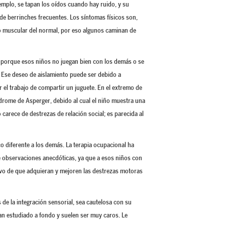
jemplo, se tapan los oídos cuando hay ruido, y su
a de berrinches frecuentes. Los síntomas físicos son,
no muscular del normal, por eso algunos caminan de
ar porque esos niños no juegan bien con los demás o se
 Ese deseo de aislamiento puede ser debido a
el trabajo de compartir un juguete. En el extremo de
ndrome de Asperger, debido al cual el niño muestra una
o carece de destrezas de relación social; es parecida al
co diferente a los demás. La terapia ocupacional ha
 observaciones anecdóticas, ya que a esos niños con
tivo de que adquieran y mejoren las destrezas motoras
 de la integración sensorial, sea cautelosa con su
han estudiado a fondo y suelen ser muy caros. Le